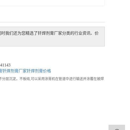
同时我们还为您精选了
钎焊剂膏厂家
分类的行业资讯、价
1143
膏
钎焊剂膏厂家
钎焊剂膏价格
不分层沉淀，不板结,可以采用涂膏机在管道中进行输送并涂覆在被焊