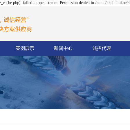
_cache.php): failed to open stream: Permission denied in /home/hkcluhmkoc9l
案例展示
新闻中心
诚招代理