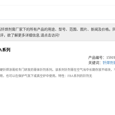
括
钎焊剂膏厂家
下的所有产品的用途、型号、范围、图片、新闻及价格。
评，欲了解更多详细信息,请点击访问!
A系列
产品编号：159194
关键词：
钎焊剂
动硬钎焊涂膏机专门研发的膏体钎剂系列。该系列钎剂膏在空气当中长期存放不结块，
用，也可以在保护气氛下或真空炉中使用。特性：FBA系列的钎剂无