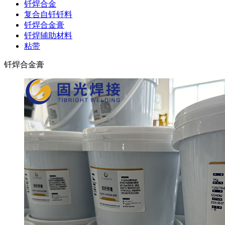
钎焊合金
复合自钎钎料
钎焊合金膏
钎焊辅助材料
粘带
钎焊合金膏