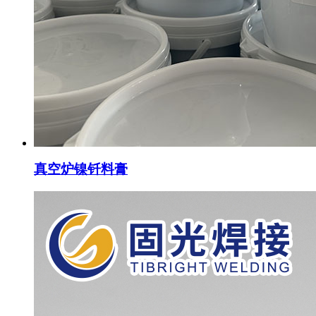
真空炉镍钎料膏