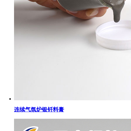
连续气氛炉银钎料膏