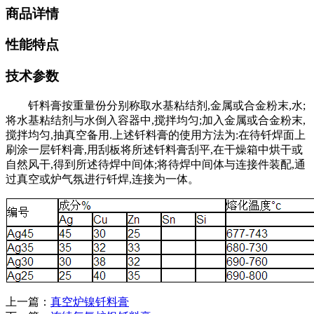
商品详情
性能特点
技术参数
钎料膏按重量份分别称取水基粘结剂,金属或合金粉末,水;
将水基粘结剂与水倒入容器中,搅拌均匀;加入金属或合金粉末,
搅拌均匀,抽真空备用.上述钎料膏的使用方法为:在待钎焊面上
刷涂一层钎料膏,用刮板将所述钎料膏刮平,在干燥箱中烘干或
自然风干,得到所述待焊中间体;将待焊中间体与连接件装配,通
过真空或炉气氛进行钎焊,连接为一体。
上一篇：
真空炉镍钎料膏