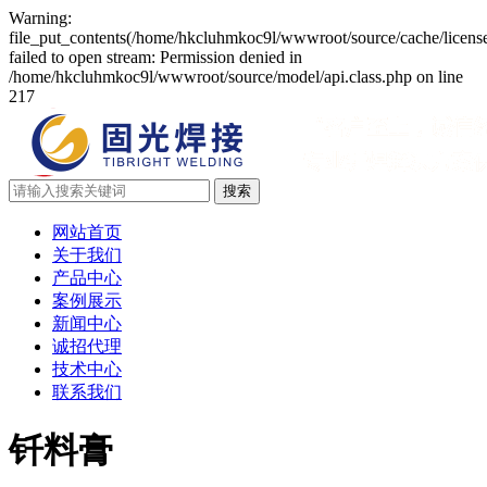
Warning:
file_put_contents(/home/hkcluhmkoc9l/wwwroot/source/cache/licens
failed to open stream: Permission denied in
/home/hkcluhmkoc9l/wwwroot/source/model/api.class.php on line
217
网站首页
关于我们
产品中心
案例展示
新闻中心
诚招代理
技术中心
联系我们
钎料膏