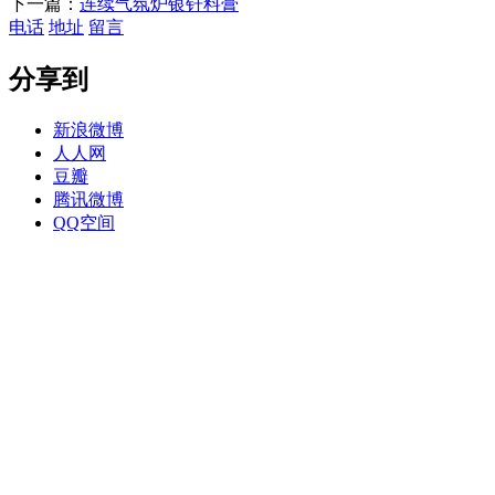
下一篇：
连续气氛炉银钎料膏
电话
地址
留言
分享到
新浪微博
人人网
豆瓣
腾讯微博
QQ空间