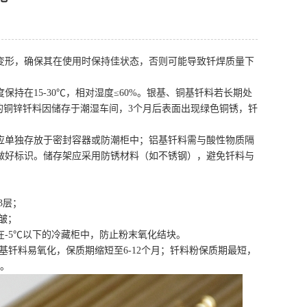
形，确保其在使用时保持佳状态，否则可能导致钎焊质量下
在15-30℃，相对湿度≤60%。银基、铜基钎料若长期处
的铜锌钎料因储存于潮湿车间，3个月后表面出现绿色铜锈，钎
单独存放于密封容器或防潮柜中；铝基钎料需与酸性物质隔
做好标识。储存架应采用防锈材料（如不锈钢），避免钎料与
3层；
皱；
-5℃以下的冷藏柜中，防止粉末氧化结块。
钎料易氧化，保质期缩短至6-12个月；钎料粉保质期最短，
用。