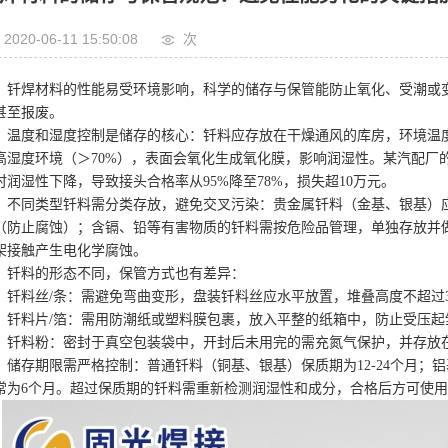
2020-06-11 15:50:08
次
焊材料的性能易受环境影响，科学的储存与保管能防止氧化、受潮或变
甚至报废。
度和湿度控制是储存的核心：钎料应存放在干燥通风的库房，环境温度保持
高湿度环境（＞70%），表面会氧化生成氧化膜，影响润湿性。某汽配厂
时润湿性下降，导致接头合格率从95%降至78%，损失超10万元。
同类型钎料需分类存放，避免交叉污染：贵金属钎料（金基、银基）应
（防止腐蚀）；含镉、铅等有害物质的钎料需按危险品管理，单独存放并
架接触产生电化学腐蚀。
料的形态不同，保管方式也有差异：
料丝/条：需避免弯曲变形，盘装钎料丝应水平放置，堆叠高度不超过
料片/箔：需用防潮纸或塑料膜包裹，放入平整的纸箱中，防止受压起
料粉：密封于真空包装袋中，开封后未用完的需充氮气保护，并存放在
存期限需严格控制：普通钎料（铜基、银基）保质期为12-24个月；铝基
常为6个月。超过保质期的钎料需重新检测润湿性和成分，合格后方可使