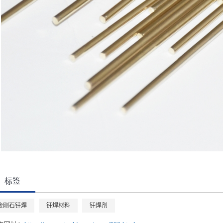
标签
金刚石钎焊
钎焊材料
钎焊剂