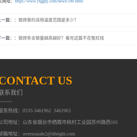
文网址：
https://www.ytgghj.com/news/590.html
上一篇：
银焊膏的适用温度范围是多少？
下一篇：
银焊条含银量越高越好？看完这篇不花冤枉钱
CONTACT US
联系我们
服务热线：0535-3461962 3461963
公司地址：山东省烟台市栖霞市桃村工业园苏州路西101
邮箱地址：overseasale2@tibright.com