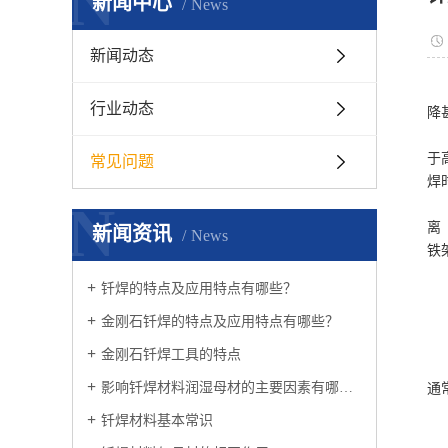
N
新闻中心
News
新闻动态
钎
行业动态
降
温
于
常见问题
焊
N
不
离
新闻资讯
News
铁
钎
钎焊的特点及应用特点有哪些？
钎
钎
金刚石钎焊的特点及应用特点有哪些？
钎
金刚石钎焊工具的特点
储
影响钎焊材料润湿母材的主要因素有哪些？
通
钎焊材料基本常识