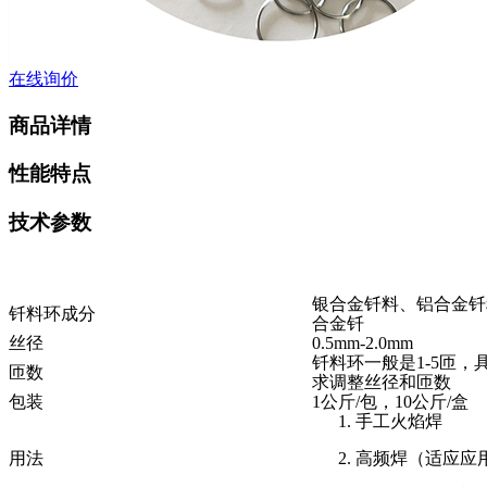
在线询价
商品详情
性能特点
技术参数
银合金钎料、铝合金钎
钎料环成分
合金钎
丝径
0.5mm-2.0mm
钎料环
一般是1-5匝
匝数
求调整丝径和匝数
包装
1
公斤/包，10公斤/盒
1.
手工火焰焊
用法
2.
高频焊（适应应