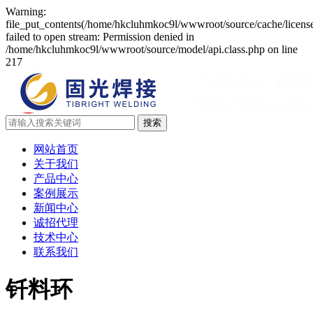
Warning:
file_put_contents(/home/hkcluhmkoc9l/wwwroot/source/cache/licens
failed to open stream: Permission denied in
/home/hkcluhmkoc9l/wwwroot/source/model/api.class.php on line
217
网站首页
关于我们
产品中心
案例展示
新闻中心
诚招代理
技术中心
联系我们
钎料环