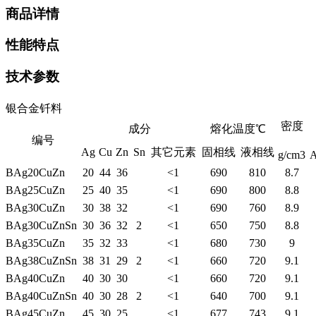
商品详情
性能特点
技术参数
银合金钎料
密度
成分
熔化温度℃
编号
Ag
Cu
Zn
Sn
其它元素
固相线
液相线
g/cm3
A
BAg20CuZn
20
44
36
<1
690
810
8.7
BAg25CuZn
25
40
35
<1
690
800
8.8
BAg30CuZn
30
38
32
<1
690
760
8.9
BAg30CuZnSn
30
36
32
2
<1
650
750
8.8
BAg35CuZn
35
32
33
<1
680
730
9
BAg38CuZnSn
38
31
29
2
<1
660
720
9.1
BAg40CuZn
40
30
30
<1
660
720
9.1
BAg40CuZnSn
40
30
28
2
<1
640
700
9.1
BAg45CuZn
45
30
25
<1
677
743
9.1