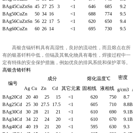
BAg45CuZnSn
45
27
25
3
<1
646
685
9.2
BAg50CuZn
50
34
16
<1
688
774
9.5
BAg56CuZnSn
56
22
17
5
<1
620
650
9.4
BAg60CuZn
60
26
14
<1
695
730
9.5
高银含镉钎料具有高湿性，良好的流动性，而且熔点在所
有的银基钎料中低，但镉及其氧化物具有毒性，焊接过程中一
定有特殊的安全保护措施，例如优良的排风系统和保护罩等。
高银含铬钎料
密度
成分
熔化温度℃
编号
Ag
Cu
Zn
Cd
其它元素
固相线
液相线
g/cm3
BAg20Cd
20
40
25
15
<1
620
750
8.7
BAg25Cd
25
30
27.5
17.5
<1
605
710
8.8
B
BAg30Cd
30
28
21
21
<1
610
690
9.1
B
BAg34Cd
34
22
24
20
<1
610
670
9.1
B
BAg40Cd
40
19
21
20
<1
595
630
9.3