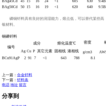
BAg45Cd
45
15
16
24
<1
605
630
9.4
B
BAg50Cd
50
15
16
19
<1
620
640
9.5
B
磷铜钎料具有良好的润湿能力，熔点低，可以替代某些高
银材料。
铜磷钎料
密度
成分
熔化温度℃
编号
Ag
Cu
P
其它元素
固相线
液相线
g/cm3
AWS
BCu91AgP
2
91
7
<1
643
788
8.1
上一篇：
合金钎料
下一篇：
钎料条
电话
地址
留言
分享到