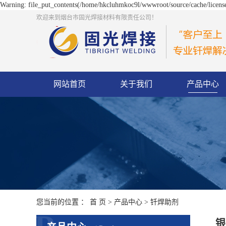
Warning: file_put_contents(/home/hkcluhmkoc9l/wwwroot/source/cache/license
欢迎来到烟台市固光焊接材料有限责任公司！
网站首页
关于我们
产品中心
您当前的位置 ：
首 页
>
产品中心
>
钎焊助剂
银