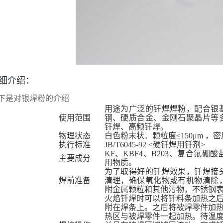
细介绍：
下是对
银焊粉
的介绍
用途为广泛的钎焊焊粉，配合银
使用范围
钢、硬质合金、金刚石聚晶片等
钎焊、高频钎焊。
物理状态
白色粉末状．颗粒度≤150μm ，密度 1.3
执行标准
JB/T6045-92 <
硬钎焊用钎剂>
KF
、KBF4、B203、复合氟
主要成分
用物质。
为了取得好的钎焊效果，钎焊接
焊前准备
清理，确保氧化物或有机物清除
附金属颗粒和其他污物，不锈钢
火焰钎焊时可以将钎料条加热之
附在焊条上。之后将被焊零件加
热区与被焊零件一起加热。待温