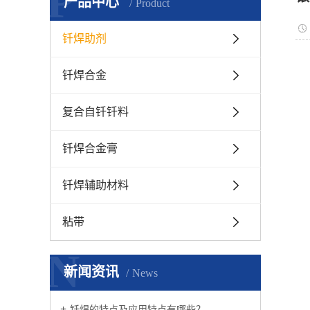
P
产品中心
Product
钎焊助剂
钎焊合金
复合自钎钎料
钎焊合金膏
钎焊辅助材料
粘带
N
新闻资讯
News
钎焊的特点及应用特点有哪些？