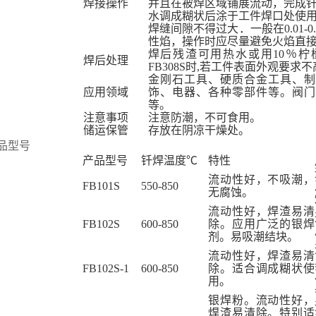
焊接操作
并且在被焊区域铺展流动，完成
水调成糊状后涂于工件焊口处使
焊缝间隙不得过大．一般在0.01-0
性焰，操作时应尽量避免火焰直
焊后残渣可用热水或用10％柠檬
焊后处理
FB308S时,若工件表面外观要求
金刚石工具、硬质合金工具、制
应用领域
饰、电器、各种零部件等。阀门
等。
注意事项
注意防潮，不可食用。
储运保管
存放在阴凉干燥处。
品型号
产品型号
钎焊温度℃
特性
流动性好，不吸潮，
FB101S
550-850
无腐蚀。
流动性好，焊渣易清
FB102S
600-850
除。应用广泛的银焊
剂。易吸潮结块。
流动性好，焊渣易清
FB102S-1
600-850
除。适合调成糊状使
用。
银焊粉。流动性好，
焊渣易清除。特别适