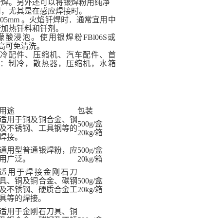
钎焊。另外还可以将银焊粉用纯净
用，尤其是在感应焊接时。
.05mm 。火焰钎焊时．通常宜用中
接加热钎料和钎剂。
酸浸泡。使用银焊粉FBl06S或
不高可免清洗。
冷配件、压缩机、汽车配件、首
：制冷，散热器，压缩机，水箱
用途
包装
适用于铜及铜合金、钢
500g/
盒
及不锈钢、工具钢等的
20kg/
箱
焊接。
通用型普通银焊粉，应
500g/
盒
用广泛。
20kg/
箱
适用于焊接金刚石刀
具、铜及铜合金、碳钢
500g/
盒
及不锈钢、硬质合金工
20kg/
箱
具等的焊接
。
适用于金刚石刀具、铜