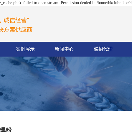
_cache.php): failed to open stream: Permission denied in /home/hkcluhmkoc9l
案例展示
新闻中心
诚招代理
焊粉