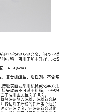
基钎料钎焊铜及铜合金、钢及不锈
多种材料，可用于炉中钎焊、火焰
-1.4 g/cm3
硼酸盐、复合硼酸盐、活性剂。不含禁
头接触表面要采用机械或化学方法
，接头端面不可过于粗糙，不得粘
表面不得用金属丝刷子擦刷。
后将热焊条蘸入焊粉，焊粉就会粘
热并将粘附了焊粉的
钎焊条
靠近加
度达到钎焊温度，钎焊条就会融化