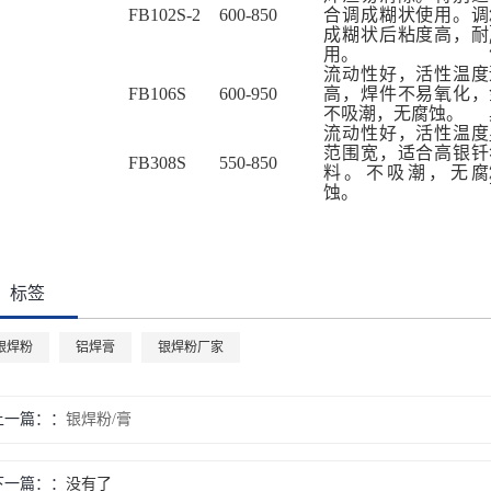
FB102S-2
600-850
合调成糊状使用。调
成糊状后粘度高，耐
用。
流动性好，活性温度
FB106S
600-950
高，焊件不易氧化，
不吸潮，无腐蚀。
流动性好，活性温度
范围宽，适合高银钎
FB308S
550-850
料。不吸潮，无腐
蚀。
标签
银焊粉
铝焊膏
银焊粉厂家
上一篇：
银焊粉/膏
下一篇：
没有了