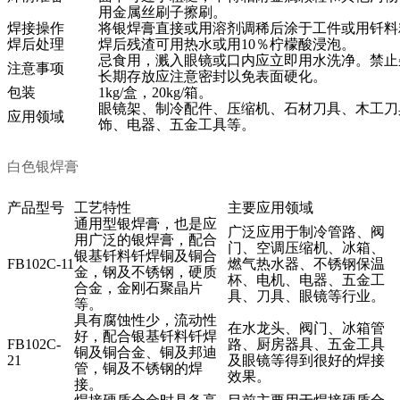
用金属丝刷子擦刷。
焊接操作
将
银焊膏
直接或用溶剂调稀后涂于工件或用钎料
焊后处理
焊后残渣可用热水或用10％柠檬酸浸泡。
忌食用，溅入眼镜或口内应立即用水洗净。禁止
注意事项
长期存放应注意密封以免表面硬化。
包装
1kg/
盒，20kg/箱。
眼镜架、制冷配件、压缩机、石材刀具、木工刀
应用领域
饰、电器、五金工具等。
白色银焊膏
产品型号
工艺特性
主要应用领域
通用型银焊膏，也是应
广泛应用于制冷管路、阀
用广泛的银焊膏，配合
门、空调压缩机、冰箱、
银基钎料钎焊铜及铜合
FB102C-11
燃气热水器、不锈钢保温
金，钢及不锈钢，硬质
杯、电机、电器、五金工
合金，金刚石聚晶片
具、刀具、眼镜等行业。
等。
具有腐蚀性少，流动性
在水龙头、阀门、冰箱管
好，配合银基钎料钎焊
FB102C-
路、厨房器具、五金工具
铜及铜合金、铜及邦迪
21
及眼镜等得到很好的焊接
管，铜及不锈钢的焊
效果。
接。