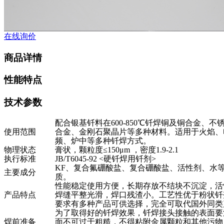
在线询价
商品详情
性能特点
技术参数
配合银基钎料在600-850℃钎焊铜及铜合金、
使用范围
合金、金刚石聚晶片等多种材料。适用于火焰、
频、炉中等多种钎焊方式。
物理状态
膏状，颗粒度≤150μm ，密度1.9-2.1
执行标准
JB/T6045-92 <
硬钎焊用钎剂>
KF
、复合氟硼酸盐、复合硼酸盐、活性剂、水
主要成分
质。
性能稳定使用方便，长期存放不结块不沉淀，活
产品特点
焊缝平整光滑，焊口残渣小。工艺性优于粉状钎
要求有多种产品可供选择，完全可取代国外同类
为了取得好的钎焊效果，钎焊接头接触的表面要
焊前准备
面不可过于粗糙，不得粘附金属颗粒和其他污物