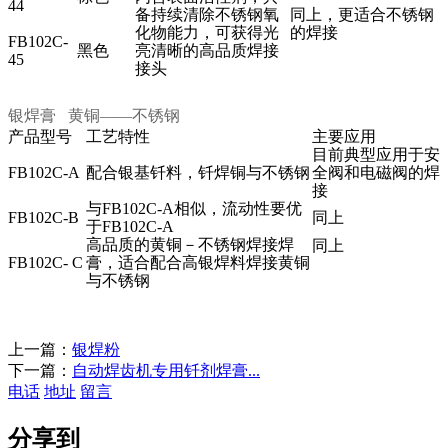
44
备持续清除不锈钢氧
同上，更适合不锈钢
化物能力，可获得光
的焊接
FB102C-
黑色
亮清晰的高品质焊接
45
接头
银焊膏 黄铜——不锈钢
产品型号
工艺特性
主要应用
目前典型应用于安
FB102C-
A
配合银基钎料，钎焊铜与不锈钢
全阀和电磁阀的焊
接
与
FB102C-A
相似，流动性要优
FB102C-B
同上
于
FB102C-A
高品质的黄铜－不锈钢焊接焊
同上
FB102C- C
膏，适合配合高银焊料焊接黄铜
与不锈钢
上一篇：
银焊粉
下一篇：
自动焊齿机专用钎剂焊膏...
电话
地址
留言
分享到