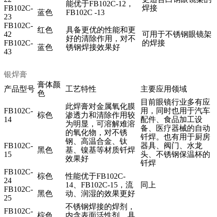
能优于
FB102C-12
，
FB102C-
焊接
蓝色
FB102C -13
23
FB102C-
红色
具备更优的性能和更
42
可用于不锈钢眼镜架
好的清除作用，对不
FB102C-
的焊接
蓝色
锈钢焊接效果好
43
银焊膏
膏体颜
产品型号
工艺特性
主要应用领域
色
目前眼镜行业多有应
此焊膏对金属氧化膜
FB102C-
用，同时也用于汽车
棕色
渗透力和清除作用较
14
配件、食品加工设
为明显，可溶解难溶
备、医疗器械的自动
的氧化物，对不锈
钎焊。也有用于厨房
钢、高温合金、钛
FB102C-
器具、阀门、水龙
黑色
基、镍基等材质钎焊
15
头、不锈钢保温杯的
效果好
钎焊
FB102C-
棕色
性能优于
FB102C-
24
14
、
FB102C-15
，流
同上
FB102C-
黑色
动、润湿的效果更好
25
不锈钢焊接的焊剂，
FB102C-
棕色
内含表面活性剂，具