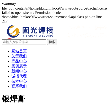
Warning:
file_put_contents(/home/hkcluhmkoc9l/wwwroot/source/cache/licens
failed to open stream: Permission denied in
/home/hkcluhmkoc9l/wwwroot/source/model/api.class.php on line
217
网站首页
关于我们
产品中心
案例展示
新闻中心
诚招代理
技术中心
联系我们
银焊膏