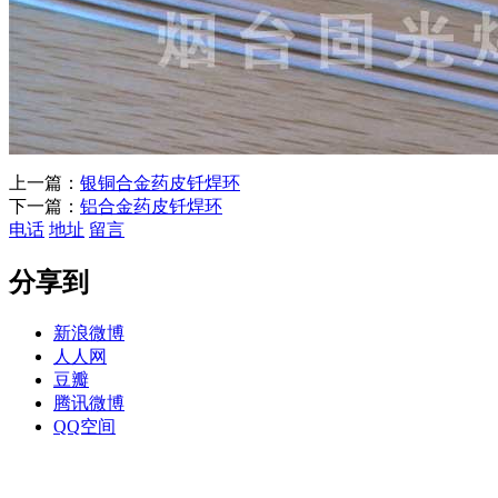
上一篇：
银铜合金药皮钎焊环
下一篇：
铝合金药皮钎焊环
电话
地址
留言
分享到
新浪微博
人人网
豆瓣
腾讯微博
QQ空间