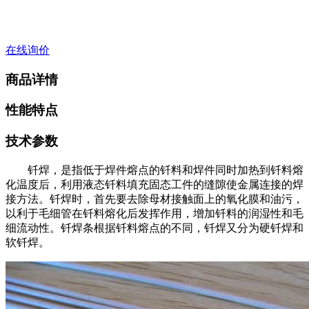
在线询价
商品详情
性能特点
技术参数
钎焊，是指低于焊件熔点的钎料和焊件同时加热到钎料熔
化温度后，利用液态钎料填充固态工件的缝隙使金属连接的焊
接方法。钎焊时，首先要去除母材接触面上的氧化膜和油污，
以利于毛细管在钎料熔化后发挥作用，增加钎料的润湿性和毛
细流动性。钎焊条根据钎料熔点的不同，钎焊又分为硬钎焊和
软钎焊。