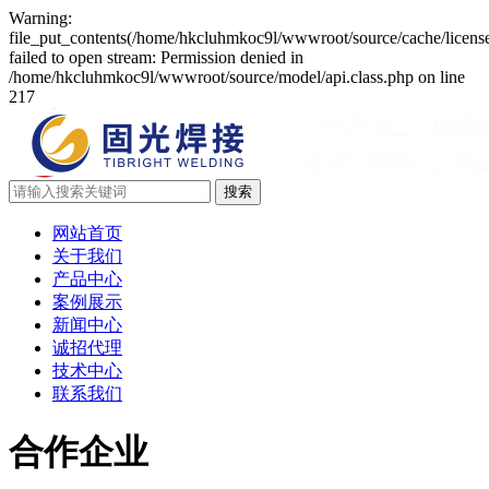
Warning:
file_put_contents(/home/hkcluhmkoc9l/wwwroot/source/cache/licens
failed to open stream: Permission denied in
/home/hkcluhmkoc9l/wwwroot/source/model/api.class.php on line
217
网站首页
关于我们
产品中心
案例展示
新闻中心
诚招代理
技术中心
联系我们
合作企业